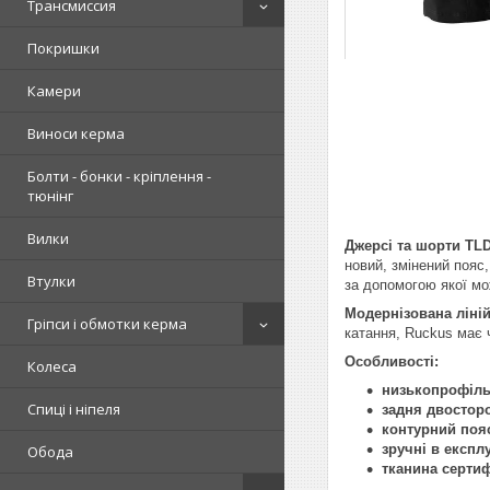
Трансмиссия
Покришки
Камери
Виноси керма
Болти - бонки - кріплення -
тюнінг
Вилки
Джерсі та шорти TL
новий, змінений пояс
Втулки
за допомогою якої мо
Модернізована ліній
Гріпси і обмотки керма
катання, Ruckus має 
Особливості:
Колеса
низькопрофільн
Спиці і ніпеля
задня двосторо
контурний поя
зручні в експл
Обода
тканина сертиф