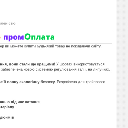
вленістю
пер ви можете купити будь-який товар не покидаючи сайту.
ення, вони стали ще кращими!
У шортах використовується
ів забезпечена новою системою регулювання талії, на липучках,
 її повну екологічну безпеку.
Розроблена для трейлового
анню під час катання
атеріалу
х дюймів