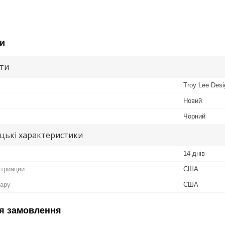
и
ути
Troy Lee Desi
Новий
Чорний
цькі характеристики
14 днів
стриации
США
вару
США
я замовлення