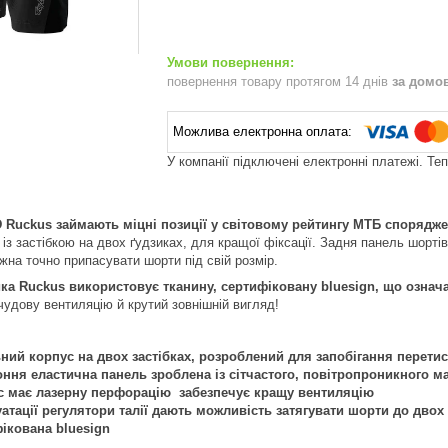
повернення товару протягом 14 днів
за домо
У компанії підключені електронні платежі. Те
D Ruckus займають міцні позиції у світовому рейтингу МТБ спорядж
, із застібкою на двох ґудзиках, для кращої фіксації. Задня панель шорт
жна точно припасувати шорти під свій розмір.
ка Ruckus використовує тканину, сертифіковану bluesign, що означає
чудову вентиляцію й крутий зовнішній вигляд!
ий корпус на двох застібках, розроблений для запобігання перетис
ння еластична панель зроблена із сітчастого, повітропроникного м
с має лазерну перфорацію забезпечує кращу вентиляцію
уатації регулятори талії дають можливість затягувати шорти до дво
ікована bluesign