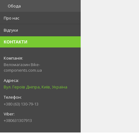
Обода
Про нас
Відгуки
КОНТАКТИ
Веломагазин Bike-
components.com.ua
Вул. Героїв Дніпра, Київ, Україна
+380 (63) 130-79-13
+380631307913