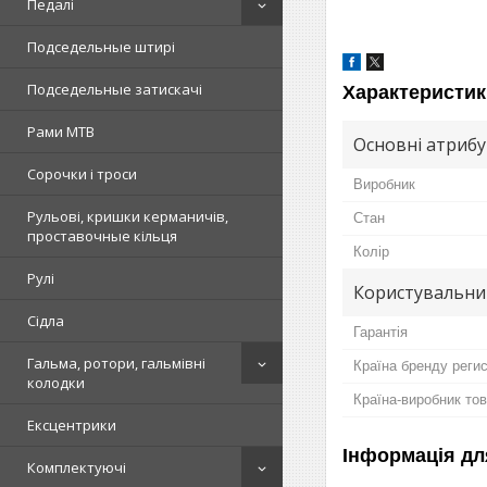
Педалі
Подседельные штирі
Подседельные затискачі
Характеристик
Рами MTB
Основні атриб
Сорочки і троси
Виробник
Рульові, кришки керманичів,
Стан
проставочные кільця
Колір
Рулі
Користувальни
Сідла
Гарантія
Гальма, ротори, гальмівні
Країна бренду реги
колодки
Країна-виробник то
Ексцентрики
Інформація дл
Комплектуючі