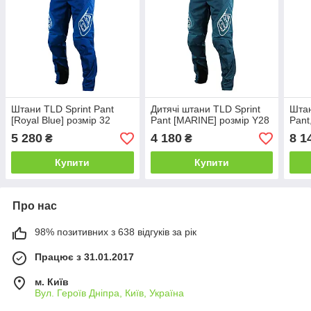
Штани TLD Sprint Pant
Дитячі штани TLD Sprint
Штан
[Royal Blue] розмір 32
Pant [MARINE] розмір Y28
Pant
5 280
4 180
8 1
₴
₴
Купити
Купити
Про нас
98% позитивних з 638 відгуків за рік
Працює з 31.01.2017
м. Київ
Вул. Героїв Дніпра, Київ, Україна