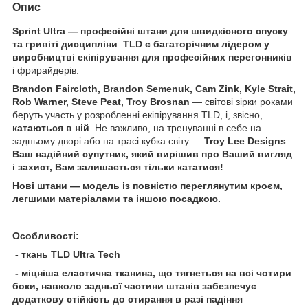
Опис
Sprint Ultra — професійні штани для швидкісного спуску
та гривіті дисципліни
.
TLD є багаторічним лідером у
виробництві екіпірування для професійних перегонників
і фрирайдерів.
Brandon Faircloth, Brandon Semenuk, Cam Zink, Kyle Strait,
Rob Warner, Steve Peat, Troy Brosnan
— світові зірки роками
беруть участь у розробленні екіпірування TLD, і, звісно,
катаються в ній
. Не важливо, на тренуванні в себе на
задньому дворі або на трасі кубка світу —
Troy Lee Designs
Ваш надійний супутник, який вирішив про Ваший вигляд
і захист, Вам залишається тільки кататися!
Нові штани — модель із повністю переглянутим кроєм,
легшими матеріалами та іншою посадкою.
Особливості:
- ткань TLD Ultra Tech
- міцніша еластична тканина, що тягнеться на всі чотири
боки, навколо задньої частини штанів забезпечує
додаткову стійкість до стирання в разі падіння