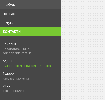
Обода
Про нас
Відгуки
КОНТАКТИ
Веломагазин Bike-
components.com.ua
Вул. Героїв Дніпра, Київ, Україна
+380 (63) 130-79-13
+380631307913