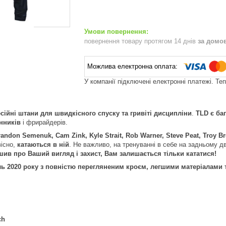
повернення товару протягом 14 днів
за домо
У компанії підключені електронні платежі. Те
есійні штани для швидкісного спуску та гривіті дисципліни
.
TLD є ба
нників
і фрирайдерів.
randon Semenuk, Cam Zink, Kyle Strait, Rob Warner, Steve Peat, Troy 
вісно,
катаються в ній
. Не важливо, на тренуванні в себе на задньому дв
шив про Ваший вигляд і захист, Вам залишається тільки кататися!
ь 2020 року з повністю перегляненим кроєм, легшими матеріалами 
ch