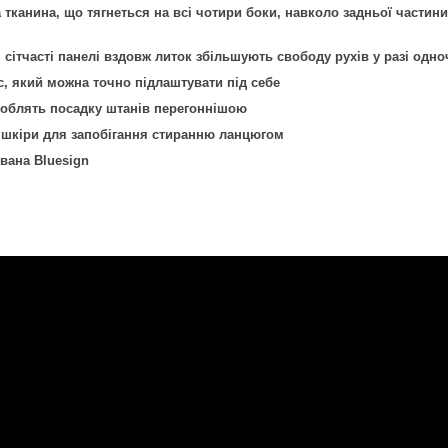
 тканина, що тягнеться на всі чотири боки, навколо задньої частини
і сітчасті панелі вздовж литок збільшують свободу рухів у разі одн
, який можна точно підлаштувати під себе
роблять посадку штанів перегоннішою
і шкіри для запобігання стиранню ланцюгом
вана Bluesign