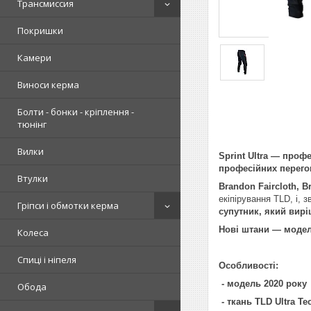
Трансмиссия
Покришки
Камери
Виноси керма
Болти - бонки - кріплення -
тюнінг
Вилки
Sprint Ultra — проф
професійних перего
Втулки
Brandon Faircloth, B
екіпірування TLD, і, з
Гріпси і обмотки керма
супутник, який вирі
Нові штани — модел
Колеса
Спиці і ніпеля
Особливості:
- модель 2020 року
Обода
- ткань TLD Ultra Te