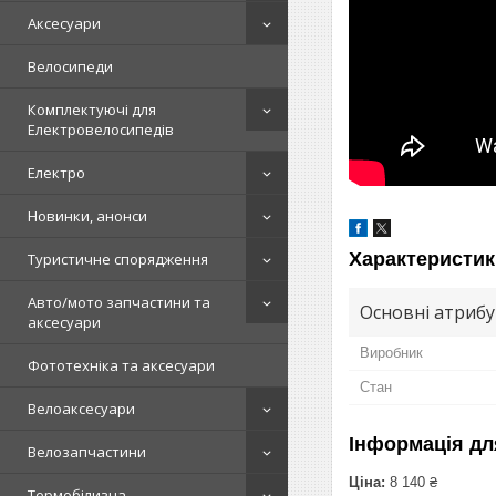
Аксесуари
Велосипеди
Комплектуючі для
Електровелосипедів
Електро
Новинки, анонси
Характеристик
Туристичне спорядження
Авто/мото запчастини та
Основні атриб
аксесуари
Виробник
Фототехніка та аксесуари
Стан
Велоаксесуари
Інформація дл
Велозапчастини
Ціна:
8 140 ₴
Термобілизна