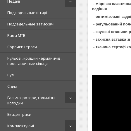
Педалі
- міцніша еластична
падіння
Подседельные штирі
- оптимізовані задн
Подседельные затискачі
- регульований пояс
- звужені штанини 
Рами MTB
- захисна вставка з
Сорочки і троси
- тканина сертифіко
Рульові, кришки керманичів,
проставочные кільця
Рулі
Сідла
Гальма, ротори, гальмівні
колодки
Ексцентрики
Комплектуючі