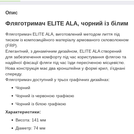
Опис
Фляготримач ELITE ALA, чорний із білим
Фляготримач ELITE ALA, виготовлений методом лиття під
тиском із композиційного матеріалу армованого скловолокном
(FRP).
Елегантний, з динамічним дизайном, ELITE ALA створений
для забезпечення комфорту під час користування флягою та
надійної фіксації фляги під час їзди пересіченою місцевістю.
Нова конструкція має два кронштейни у формі крил, з'єднані
спереду.
Фляготримач доступний у трьох графічних дизайнах:
Чорний
Чорний із червоною графікою
Чорний із білою графікою
Характеристики:
Висота: 141 мм
Діаметр: 74 мм