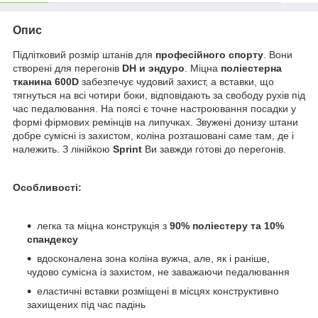
Опис
Підлітковий розмір штанів для
професійного спорту
. Вони
створені для перегонів
DH и эндуро
. Міцна
поліестерна
тканина 600D
забезпечує чудовий захист, а вставки, що
тягнуться на всі чотири боки, відповідають за свободу рухів під
час педалювання. На поясі є точне настроювання посадки у
формі фірмових ремінців на липучках. Звужені донизу штани
добре сумісні із захистом, коліна розташовані саме там, де і
належить. З лінійкою
Sprint
Ви завжди готові до перегонів.
Особливості:
легка та міцна конструкція з
90% поліестеру та 10%
спандексу
вдосконалена зона коліна вужча, але, як і раніше,
чудово сумісна із захистом, не заважаючи педалювання
еластичні вставки розміщені в місцях конструктивно
захищених під час падінь