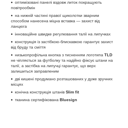
оптимізовані панелі вздовж литок покращують
повітрообмін
на нижній частині правої щиколотки зварним
способом нанесена міцна вставка — захист від
ланцюга
інноваційне швидке регулювання талії на липучках
конструкція із застібкою-блискавкою гарантує захист
від бруду та сміття
низькопрофільна кнопка з тисненням логотипа
TLD
не чіпляється за футболку та надійно фіксує штани на
талії, а застібка на липучці гарантує, що верх
залишиться заправленим
дві кишені продумано розташованих у дуже зручних
місцях
конічна конструкція штанів
Slim fit
тканина сертифікована
Bluesign