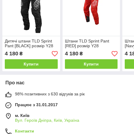
Дитячі штани TLD Sprint
Штани TLD Sprint Pant
Штан
Pant [BLACK] розмір Y28
[RED] розмір Y28
[Nav
4 180
4 180
4 1
₴
₴
Купити
Купити
Про нас
98% позитивних з 630 відгуків за рік
Працює з 31.01.2017
м. Київ
Вул. Героїв Дніпра, Київ, Україна
Контакти