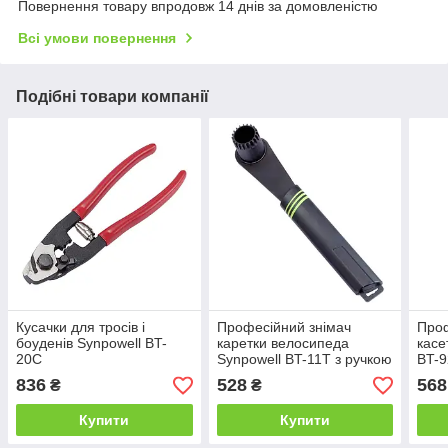
Повернення товару впродовж 14 днів за домовленістю
Всі умови повернення
Подібні товари компанії
Кусачки для тросів і
Професійний знімач
Проф
боуденів Synpowell BT-
каретки велосипеда
касе
20C
Synpowell BT-11T з ручкою
BT-9
836
528
568
₴
₴
Купити
Купити