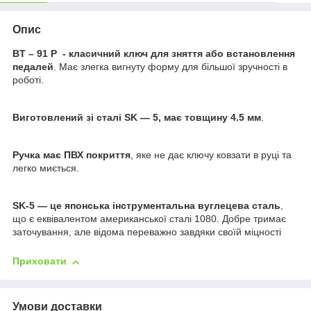
Опис
BT – 91 P - класичний ключ для зняття або встановлення
педалей
. Має злегка вигнуту форму для більшої зручності в
роботі.
Виготовлений зі сталі SK — 5, має товщину 4.5 мм
.
Ручка має ПВХ покриття
, яке не дає ключу ковзати в руці та
легко миється.
SK-5 — це японська інструментальна вуглецева сталь
,
що є еквівалентом американської сталі 1080. Добре тримає
заточування, але відома переважно завдяки своїй міцності
Приховати
Умови доставки