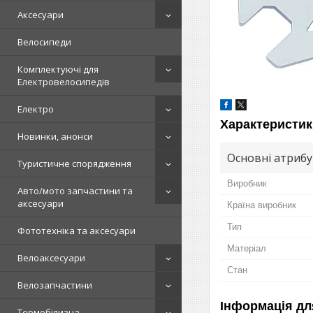
Аксесуари
Велосипеди
Комплектуючі для
Електровелосипедів
Електро
Характеристик
Новинки, анонси
Основні атриб
Туристичне спорядження
Виробник
Авто/мото запчастини та
аксесуари
Країна виробник
Тип
Фототехніка та аксесуари
Матеріал
Велоаксесуари
Стан
Велозапчастини
Інформація дл
Термобілизна