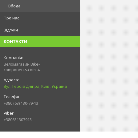
Обода
Про нас
Відгуки
КОНТАКТИ
Веломагазин Bike-
components.com.ua
Вул. Героїв Дніпра, Київ, Україна
+380 (63) 130-79-13
+380631307913