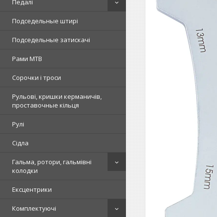
Педалі
Подседельные штирі
Подседельные затискачі
Рами MTB
Сорочки і троси
Рульові, кришки керманичів,
проставочные кільця
Рулі
Сідла
Гальма, ротори, гальмівні
колодки
Ексцентрики
Комплектуючі