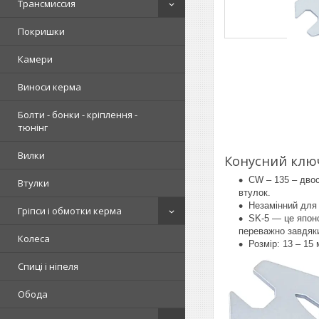
Трансмиссия
Покришки
Камери
Виноси керма
Болти - бонки - кріплення -
тюнінг
Вилки
Конусний ключ
CW – 135 – двос
Втулки
втулок.
Незамінний для 
Гріпси і обмотки керма
SK-5 — це японс
переважно завдяки
Колеса
Розмір: 13 – 15
Спиці і ніпеля
Обода