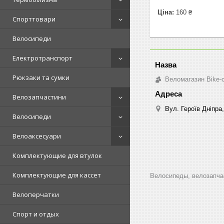
Ціна:
160 ₴
Спорттовари
Велосипеди
Електротранспорт
Рюкзаки та сумки
Веломагазин Bike-
Велозапчастини
Вул. Героїв Дніпра,
Велосипеди
Велоаксесуари
Комплектующие для втулок
Комплектующие для кассет
Велосипеды, велозапчас
Велоперчатки
Спорт и отдых