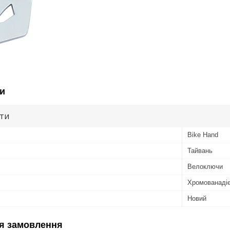
и
ути
Bike Hand
Тайвань
Велоключи
Хромованадіє
Новий
я замовлення