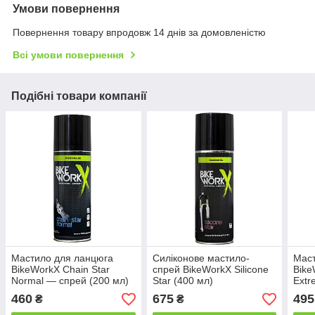
Умови повернення
Повернення товару впродовж 14 днів за домовленістю
Всі умови повернення
Подібні товари компанії
Мастило для ланцюга
Силіконове мастило-
Маст
BikeWorkX Chain Star
спрей BikeWorkX Silicone
Bike
Normal — спрей (200 мл)
Star (400 мл)
Extr
460
675
495
₴
₴