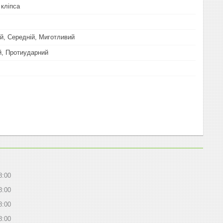
 кліпса
, Середній, Миготливий
й, Протиударний
8:00
8:00
8:00
8:00