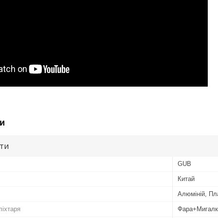
и
ути
GUB
Китай
Алюміній, Пл
ліхтаря
Фара+Мигалк