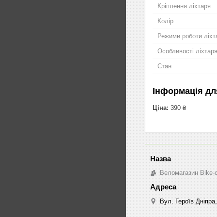
Кріплення ліхтаря
Колір
Режими роботи ліхт
Особливості ліхтар
Стан
Інформація дл
Ціна:
390 ₴
Веломагазин Bike-
Вул. Героїв Дніпра,