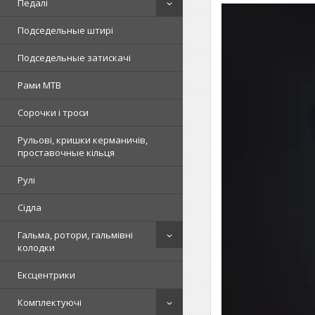
Педалі
Подседельные штирі
Подседельные затискачі
Рами MTB
Сорочки і троси
Рульові, кришки керманичів,
проставочные кільця
Рулі
Сідла
Гальма, ротори, гальмівні
колодки
Ексцентрики
Комплектуючі