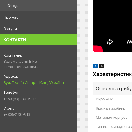
Обода
Про нас
Відгуки
КОНТАКТИ
Веломагазин Bike-
components.com.ua
Характеристик
Вул. Героїв Дніпра, Київ, Україна
Основні атриб
+380 (63) 130-79-13
Виробник
Країна виробник
+380631307913
Матеріал корпусу
Тип велосипедного 