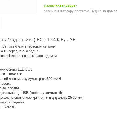
повернення товару протягом 14 днів
за домо
ня/задня (2в1) BC-TL5402B, USB
. Світить білим і червоним світлом.
а як передня або задня.
ове кріплення на кермо або підсідел
воний/білий LED COB.
ній + пластик.
аний літієвий акумулятор на 500 mAH.
часов..
 до 2 годин.
жається від USB (кабель у комплекті).
ерсальне силіконове кріплення під діаметр 25-35 мм.
ологозахищений.
SB кабель.