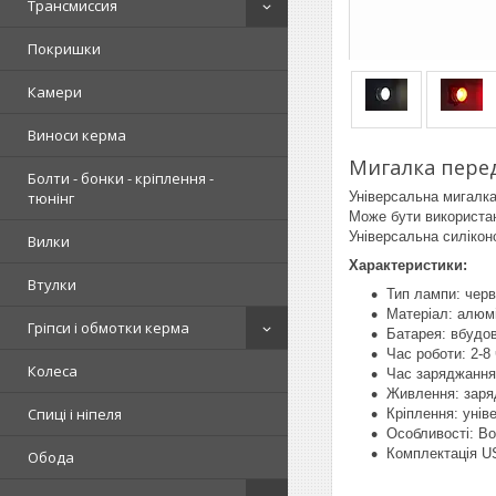
Трансмиссия
Покришки
Камери
Виноси керма
Мигалка перед
Болти - бонки - кріплення -
Універсальна мигалка
тюнінг
Може бути використан
Універсальна силікон
Вилки
Характеристики:
Втулки
Тип лампи: чер
Матеріал: алюмі
Гріпси і обмотки керма
Батарея: вбудов
Час роботи: 2-8 
Колеса
Час заряджання:
Живлення: заряд
Спиці і ніпеля
Кріплення: унів
Особливості: В
Комплектація U
Обода