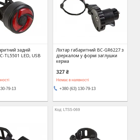
аритний задній
Ліхтар габаритний BC-GR6227 з
BC-TL5501 LED, USB
дзеркалом у формі заглушки
керма
327 ₴
ності
Немає в наявності
130-79-13
+380 (63) 130-79-13
7
LTSS-069