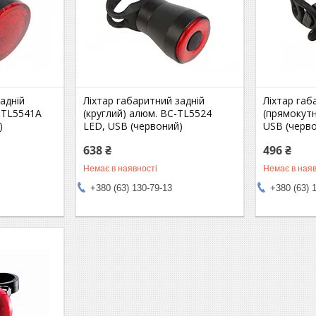
адній
Ліхтар габаритний задній
Ліхтар габ
C-TL5541A
(круглий) алюм. BC-TL5524
(прямокут
)
LED, USB (червоний)
USB (черв
638 ₴
496 ₴
Немає в наявності
Немає в наяв
+380 (63) 130-79-13
+380 (63) 