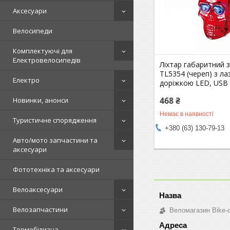
Аксесуари
Велосипеди
Комплектуючі для
Електровелосипедів
Ліхтар габаритний з
TL5354 (череп) з л
Електро
доріжкою LED, USB 
468 ₴
Новинки, анонси
Немає в наявності
Туристичне спорядження
+380 (63) 130-79-13
Авто/мото запчастини та
аксесуари
Фототехніка та аксесуари
Велоаксесуари
Велозапчастини
Веломагазин Bike-
Термобілизна