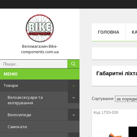
ГОЛОВНА
К
Веломагазин Bike-
components.com.ua
Габаритні ліхт
Товари
Велоаксесуари та
екіпірування
LTSS-026
Велосипеди
Самокати