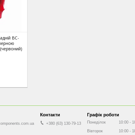
адній BC-
азерною
(червоний)
Графік роботи
Понеділок
10:00
1
components.com.ua
+380 (63) 130-79-13
Вівторок
10:00
1