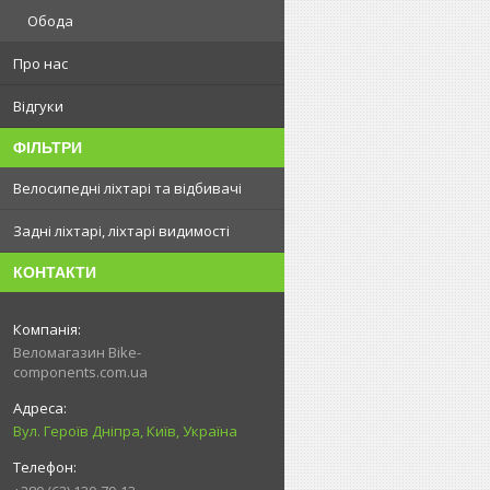
Обода
Про нас
Відгуки
ФІЛЬТРИ
Велосипедні ліхтарі та відбивачі
Задні ліхтарі, ліхтарі видимості
КОНТАКТИ
Веломагазин Bike-
components.com.ua
Вул. Героїв Дніпра, Київ, Україна