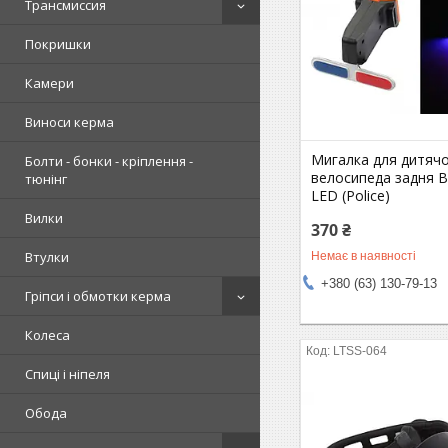
Трансмиссия
Покришки
Камери
Виноси керма
Мигалка для дитяч
Болти - бонки - кріплення -
велосипеда задня 
тюнінг
LED (Police)
Вилки
370 ₴
Втулки
Немає в наявності
+380 (63) 130-79-13
Гріпси і обмотки керма
Колеса
LTSS-064
Спиці і ніпеля
Обода