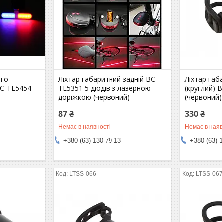
ого
Ліхтар габаритний задній BC-
Ліхтар габ
BC-TL5454
TL5351 5 діодів з лазерною
(круглий) 
доріжкою (червоний)
(червоний)
87 ₴
330 ₴
Немає в наявності
Немає в наяв
+380 (63) 130-79-13
+380 (63) 
LTSS-066
LTSS-06