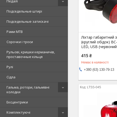
Педалі
Подседельные штирі
Подседельные затискачі
Рами MTB
Ліхтар габаритний з
(круглий обідок) B
Сорочки і троси
LED, USB (червоний
Рульові, кришки керманичів,
415 ₴
проставочные кільця
Немає в наявності
Рулі
+380 (63) 130-79-13
Сідла
Гальма, ротори, гальмівні
LTSS-045
колодки
Ексцентрики
Комплектуючі