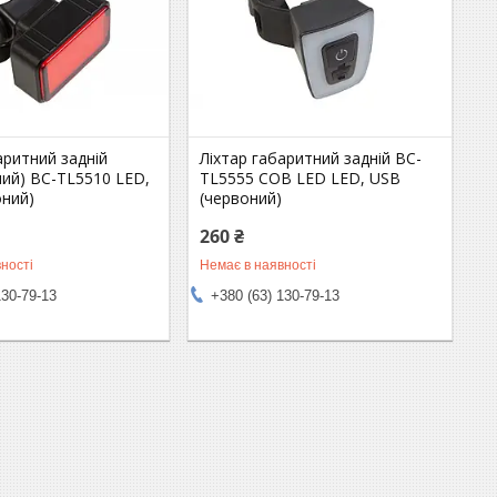
аритний задній
Ліхтар габаритний задній BC-
ний) BC-TL5510 LED,
TL5555 COB LED LED, USB
оний)
(червоний)
260 ₴
ності
Немає в наявності
130-79-13
+380 (63) 130-79-13