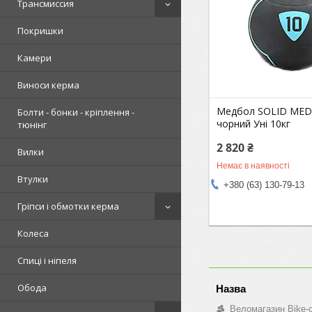
Трансмиссия
Покришки
Камери
Виноси керма
Медбол SOLID MED
Болти - бонки - кріплення -
чорний Уні 10кг
тюнінг
2 820 ₴
Вилки
Немає в наявності
Втулки
+380 (63) 130-79-13
Гріпси і обмотки керма
Колеса
Спиці і ніпеля
Обода
Веломагазин Bike-