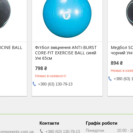
ICINE BALL
Фітбол зміцнення ANTI-BURST
Медбол SO
CORE-FIT EXERCISE BALL синій
чорний Уні
Уні 65см
894 ₴
798 ₴
Немає в наяв
Немає в наявності
+380 (63) 
+380 (63) 130-79-13
Графік роботи
Понеділок
10:00
1
components.com.ua
+380 (63) 130-79-13