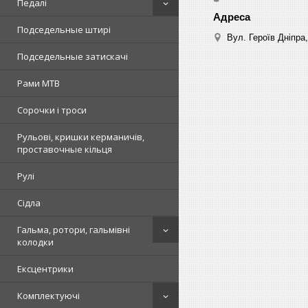
Педалі
Подседельные штирі
Вул. Героїв Дніпра,
Подседельные затискачі
Рами MTB
Сорочки і троси
Рульові, кришки керманичів,
проставочные кільця
Рулі
Сідла
Гальма, ротори, гальмівні
колодки
Ексцентрики
Комплектуючі