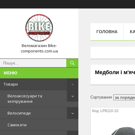
ГОЛОВНА
К
Веломагазин Bike-
components.com.ua
Медболи і м'яч
Товари
Велоаксесуари та
екіпірування
LP8110-10
Велосипеди
Самокати